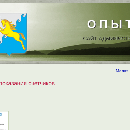
О П Ы 
САЙТ АДМИНИСТ
Малая 
показания счетчиков…