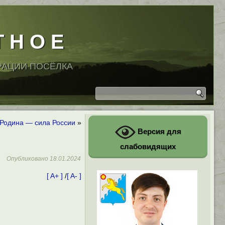
Т Н О Е
РАЦИИ ПОСЁЛКА
Родина — сила России
»
Версия для
слабовидящих
Опубликовано
18.01.2024
[ A+ ]
/
[ A- ]