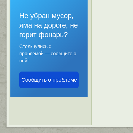
Не убран мусор,
яма на дороге, не
горит фонарь?
Столкнулись с
проблемой — сообщите о
ней!
Сообщить о проблеме