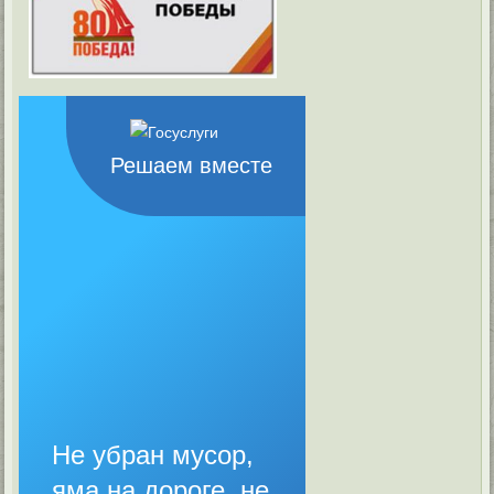
Решаем вместе
Не убран мусор,
яма на дороге, не