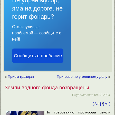
Не убран мусор,
яма на дороге, не
горит фонарь?
Столкнулись с
проблемой — сообщите о
ней!
Сообщить о проблеме
«
Прием граждан
Приговор по уголовному делу
»
Земли водного фонда возвращены
Опубликовано
09.02.2024
[ A+ ]
/
[ A- ]
По требованию прокурора земли