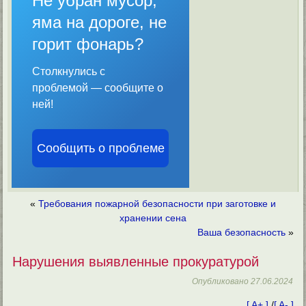
Не убран мусор,
яма на дороге, не
горит фонарь?
Столкнулись с
проблемой — сообщите о
ней!
Сообщить о проблеме
«
Требования пожарной безопасности при заготовке и
хранении сена
Ваша безопасность
»
Нарушения выявленные прокуратурой
Опубликовано
27.06.2024
[ A+ ]
/
[ A- ]