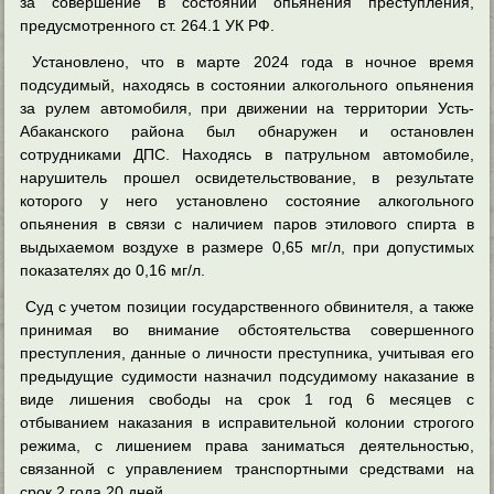
за совершение в состоянии опьянения преступления,
предусмотренного ст. 264.1 УК РФ.
Установлено, что в марте 2024 года в ночное время
подсудимый, находясь в состоянии алкогольного опьянения
за рулем автомобиля, при движении на территории Усть-
Абаканского района был обнаружен и остановлен
сотрудниками ДПС. Находясь в патрульном автомобиле,
нарушитель прошел освидетельствование, в результате
которого у него установлено состояние алкогольного
опьянения в связи с наличием паров этилового спирта в
выдыхаемом воздухе в размере 0,65 мг/л, при допустимых
показателях до 0,16 мг/л.
Суд с учетом позиции государственного обвинителя, а также
принимая во внимание обстоятельства совершенного
преступления, данные о личности преступника, учитывая его
предыдущие судимости назначил подсудимому наказание в
виде лишения свободы на срок 1 год 6 месяцев с
отбыванием наказания в исправительной колонии строгого
режима, с лишением права заниматься деятельностью,
связанной с управлением транспортными средствами на
срок 2 года 20 дней.