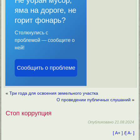
Не убран мусор,
яма на дороге, не
горит фонарь?
Столкнулись с
проблемой — сообщите о
ней!
Сообщить о проблеме
«
Три года для освоения земельного участка
О проведении публичных слушаний
»
Стоп коррупция
Опубликовано
21.08.2024
[ A+ ]
/
[ A- ]