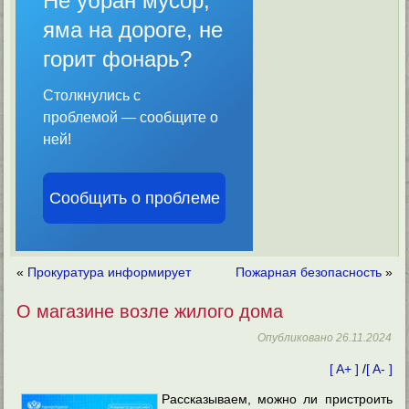
Не убран мусор,
яма на дороге, не
горит фонарь?
Столкнулись с
проблемой — сообщите о
ней!
Сообщить о проблеме
«
Прокуратура информирует
Пожарная безопасность
»
О магазине возле жилого дома
Опубликовано
26.11.2024
[ A+ ]
/
[ A- ]
Рассказываем, можно ли пристроить