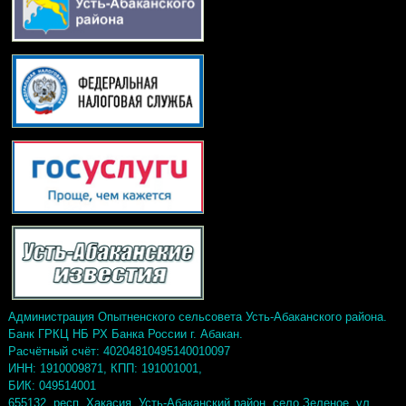
Администрация Опытненского сельсовета Усть-Абаканского района.
Банк ГРКЦ НБ РХ Банка России г. Абакан.
Расчётный счёт: 40204810495140010097
ИНН: 1910009871, КПП: 191001001,
БИК: 049514001
655132, респ. Хакасия, Усть-Абаканский район, село Зеленое, ул.