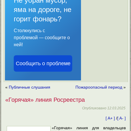
Не убран мусор,
яма на дороге, не
горит фонарь?
Столкнулись с
проблемой — сообщите о
ней!
Сообщить о проблеме
«
Публичные слушания
Пожароопасный период
»
«Горячая» линия Росреестра
Опубликовано
12.03.2025
[ A+ ]
/
[ A- ]
«Горячая» линия для владельцев