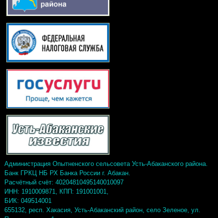
Администрация Опытненского сельсовета Усть-Абаканского района.
Банк ГРКЦ НБ РХ Банка России г. Абакан.
Расчётный счёт: 40204810495140010097
ИНН: 1910009871, КПП: 191001001,
БИК: 049514001
655132, респ. Хакасия, Усть-Абаканский район, село Зеленое, ул.