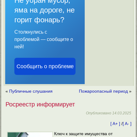
Не убран мусор,
яма на дороге, не
горит фонарь?
Столкнулись с
проблемой — сообщите о
ней!
Сообщить о проблеме
«
Публичные слушания
Пожароопасный период
»
Росреестр информирует
Опубликовано
14.03.2025
[ A+ ]
/
[ A- ]
Ключ к защите имущества от