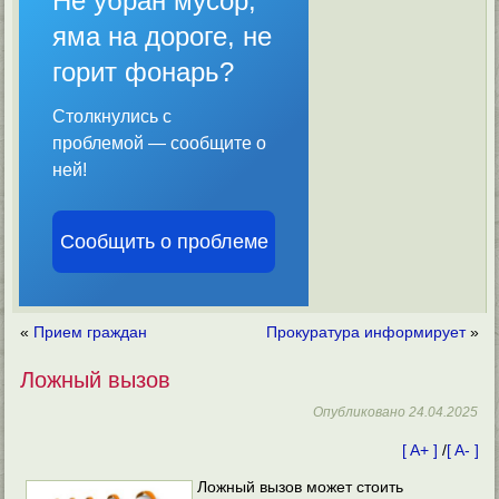
Не убран мусор,
яма на дороге, не
горит фонарь?
Столкнулись с
проблемой — сообщите о
ней!
Сообщить о проблеме
«
Прием граждан
Прокуратура информирует
»
Ложный вызов
Опубликовано
24.04.2025
[ A+ ]
/
[ A- ]
Ложный вызов может стоить