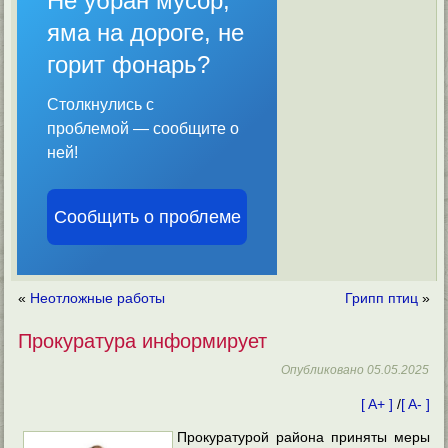
Не убран мусор,
яма на дороге, не
горит фонарь?
Столкнулись с
проблемой — сообщите о
ней!
Сообщить о проблеме
«
Неотложные работы
Грипп птиц
»
Прокуратура информирует
Опубликовано
05.05.2025
[ A+ ]
/
[ A- ]
Прокуратурой района приняты меры