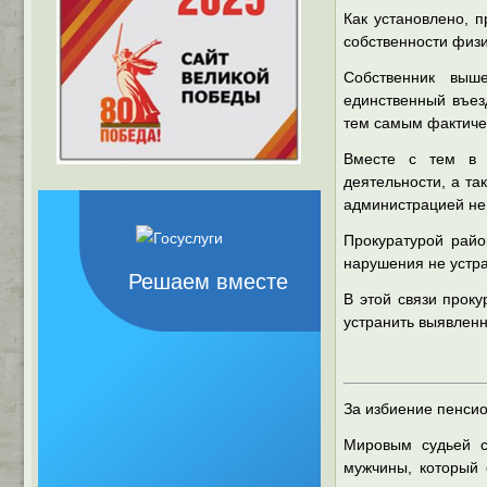
Как установлено, 
собственности физи
Собственник выше
единственный въез
тем самым фактичес
Вместе с тем в 
деятельности, а та
администрацией не
Прокуратурой райо
нарушения не устр
Решаем вместе
В этой связи прок
устранить выявлен
За избиение пенси
Мировым судьей су
мужчины, который