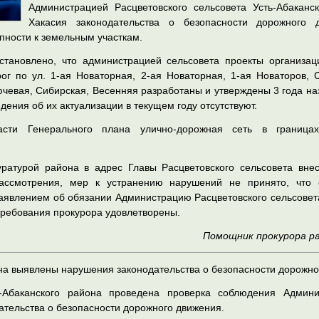
Администрацией Расцветовского сельсовета Усть-Абаканс
Хакасия законодательства
о безопасности дорожного д
пности к земельным участкам.
становлено, что администрацией сельсовета проекты организа
ог по ул. 1-ая Новаторная, 2-ая Новаторная, 1-ая Новаторов, С
чевая, Сибирская, Весенняя разработаны и утверждены 3 года на
дения об их актуализации в текущем году отсутствуют.
асти Генерального плана улично-дорожная сеть в граница
уратурой района в адрес Главы Расцветовского сельсовета вне
рассмотрения, мер к устранению нарушений не принято, что
 заявлением об обязании Администрацию Расцветовского сельсове
требования прокурора удовлетворены.
Помощник прокурора ра
на выявлены нарушения законодательства о безопасности дорожно
ь-Абаканского района проведена проверка соблюдения Админи
ательства о безопасности дорожного движения.