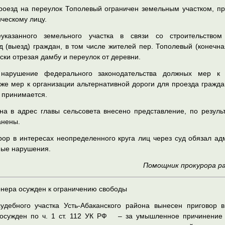
проезд на переулок Тополевый ограничен земельным участком, 
ческому лицу.
указанного земельного участка в связи со строительство
д (выезд) граждан, в том числе жителей пер. Тополевый (конечн
ки отрезая дамбу и переулок от деревни.
нарушение федерального законодательства должных мер к 
кже мер к организации альтернативной дороги для проезда гражда
 принимается.
на в адрес главы сельсовета внесено представление, по резуль
анены.
урор в интересах неопределенного круга лиц через суд обязал а
ные нарушения.
Помощник прокурора ра
онера осужден к ограничению свободы
дебного участка Усть-Абаканского района вынесен приговор в
 осужден по ч. 1 ст. 112 УК РФ – за умышленное причинение 