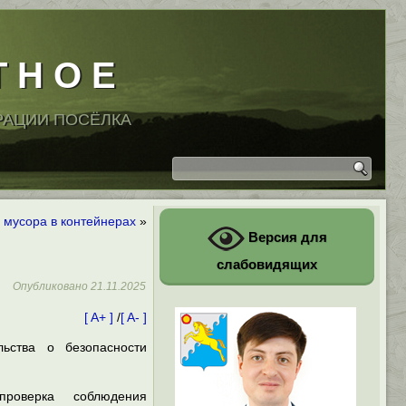
Т Н О Е
РАЦИИ ПОСЁЛКА
 мусора в контейнерах
»
Версия для
слабовидящих
Опубликовано
21.11.2025
[ A+ ]
/
[ A- ]
ьства о безопасности
проверка соблюдения