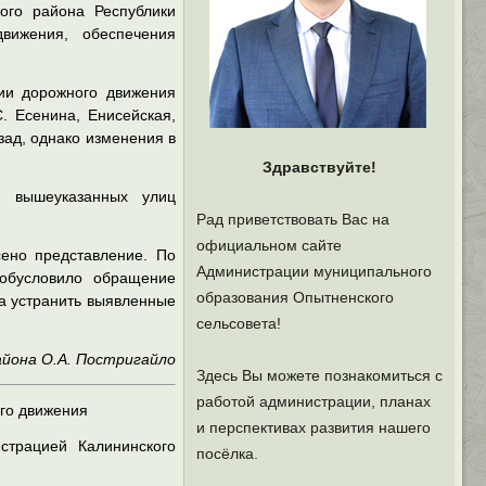
кого района Республики
вижения, обеспечения
ции дорожного движения
. Есенина, Енисейская,
зад, однако изменения в
Здравствуйте!
х вышеуказанных улиц
Рад приветствовать Вас на
официальном сайте
сено представление. По
Администрации муниципального
 обусловило обращение
образования Опытненского
та устранить выявленные
сельсовета!
йона О.А. Постригайло
Здесь Вы можете познакомиться с
работой администрации, планах
го движения
и перспективах развития нашего
страцией Калининского
посёлка.