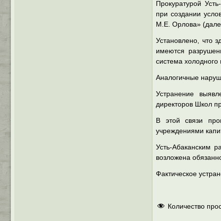
Прокуратурой Усть
при создании усло
М.Е. Орлова» (дале
Установлено, что 
имеются разрушени
система холодного 
Аналогичные наруш
Устранение выявл
директоров Школ пр
В этой связи про
учреждениями капи
Усть-Абаканским р
возложена обязанно
Фактическое устра
Количество про