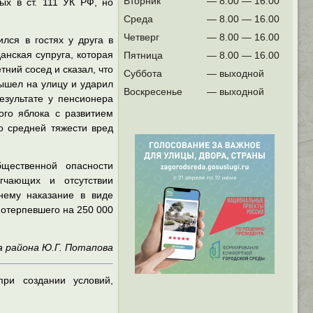
Вторник
— 8.00 — 16.00
ых в ст. 111 УК РФ, но
Среда
— 8.00 — 16.00
Четверг
— 8.00 — 16.00
лся в гостях у друга в
анская супруга, которая
Пятница
— 8.00 — 16.00
тний сосед и сказал, что
Суббота
— выходной
вышел на улицу и ударил
Воскресенье
— выходной
езультате у пенсионера
ого яблока с развитием
о средней тяжести вред
бщественной опасности
ягчающих и отсутствии
нему наказание в виде
потерпевшего на 250 000
 района Ю.Г. Потапова
при создании условий,