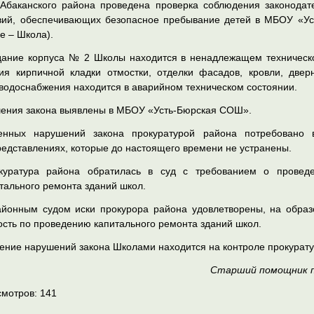
-Абаканского района проведена проверка соблюдения законодат
вий, обеспечивающих безопасное пребывание детей в МБОУ «Ус
е – Школа).
здание корпуса № 2 Школы находится в ненадлежащем техническ
я кирпичной кладки отмостки, отделки фасадов, кровли, двер
водоснабжения находится в аварийном техническом состоянии.
ения закона выявлены в МБОУ «Усть-Бюрская СОШ».
енных нарушений закона прокуратурой района потребовано 
едставлениях, которые до настоящего времени не устранены.
куратура района обратилась в суд с требованием о провед
тального ремонта зданий школ.
айонным судом иски прокурора района удовлетворены, на обра
сть по проведению капитального ремонта зданий школ.
нение нарушений закона Школами находится на контроле прокурат
Старший помощник пр
смотров:
141