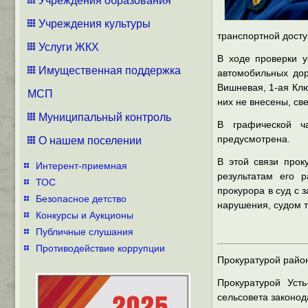
Учреждения образования
Учреждения культуры
транспортной досту
Услуги ЖКХ
В ходе проверки у
Имущественная поддержка
автомобильных дор
Вишневая, 1-ая Клю
МСП
них не внесены, све
Муниципальный контроль
В графической ч
предусмотрена.
О нашем поселении
В этой связи прок
Интерент-приемная
результатам его 
ТОС
прокурора в суд с
Безопасное детство
нарушения, судом 
Конкурсы и Аукционы
Публичные слушания
Противодействие коррупции
Прокуратурой райо
Прокуратурой Уст
сельсовета законод