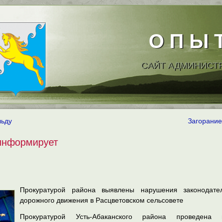
О П Ы 
САЙТ АДМИНИСТ
льду
Загорание
информирует
Прокуратурой района выявлены нарушения законодател
дорожного движения в Расцветовском сельсовете
Прокуратурой Усть-Абаканского района проведена 