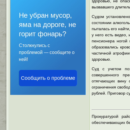
здоровью, не опас
вызвавшего длитель
Не убран мусор,
Судом установлено
состоянии алкоголь
яма на дороге, не
пыталась его найти,
горит фонарь?
у него есть видео
пенсионера ногой 
Столкнулись с
образовались кров
проблемой — сообщите о
частичной атрофии
ней!
здоровью.
Суд с учетом поз
совершенного пре
Сообщить о проблеме
отягчающих вину о
ограничения свобод
рублей. Приговор су
Прокуратурой рай
обеспечивающих бе