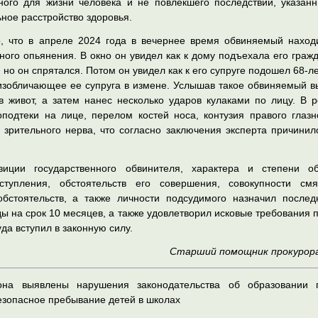
ного для жизни человека и не повлекшего последствий, указанн
ное расстройство здоровья.
, что в апреле 2024 года в вечернее время обвиняемый находи
ного опьянения. В окно он увидел как к дому подъехала его гражд
 но он спрятался. Потом он увидел как к его супруге подошел 68-ле
, изобличающее ее супруга в измене. Услышав такое обвиняемый 
в живот, а затем нанес несколько ударов кулаками по лицу. В р
оподтеки на лице, перелом костей носа, контузия правого глазн
 зрительного нерва, что согласно заключения эксперта причинил
иции государственного обвинителя, характера и степени о
ступления, обстоятельств его совершения, совокупности см
бстоятельств, а также личности подсудимого назначил послед
ы на срок 10 месяцев, а также удовлетворил исковые требования 
да вступил в законную силу.
Старший помощник прокурора
она выявлены нарушения законодательства об образовании 
зопасное пребывание детей в школах