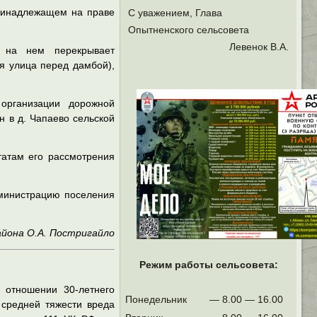
принадлежащем на праве
С уважением, Глава
Опытненского сельсовета
Левенок В.А.
м на нем перекрывает
ая улица перед дамбой),
организации дорожной
н в д. Чапаево сельской
татам его рассмотрения
дминистрацию поселения
йона О.А. Постригайло
Режим работы сельсовета:
 отношении 30-летнего
Понедельник
— 8.00 — 16.00
средней тяжести вреда