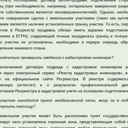
плату госпошлины, договор купли-продажи, подписанный стор
лиц (при необходимости, например, нотариально заверенное разр
сли собственником является несовершеннолетний). Однако, необх
ля совершения сделок с земельными участками (таких как купл
ием является наличие установленных границ участка. То есть, п
нтов в Росреестр продавец обязан иметь заранее подготовл
иями в ЕГРН), содержащий точные координаты границ и точную
о участка не установлены, необходимо в первую очередь обра
авления межевого плана.
тоятельно проверить сведения о кадастровом инженере?
лючением договора подряда с кадастровым инженером ре
через электронный сервис «Реестр кадастровых инженеров», в
ы» на официальном сайте Росреестра. В реестре содержат
енера (аттестат) и о результатах профессиональной деят
отказов Росреестра в кадастровом учете на основании подготовлен
участке находится пункт геодезической сети, могу ли я по
строить теплицу?
емельном участке может быть расположен пункт государствен
Вокруг него установлена охранная зона, представляющая собой 
х границ охранной зоны запрещается любая деятельность, кот