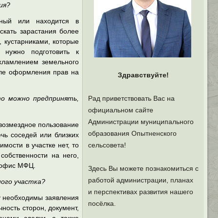
ия?
бный или находится в
скать зарастания более
 кустарниками, которые
 нужно подготовить к
хламлением земельного
сле оформления прав на
Здравствуйте!
то можно предпринять,
Рад приветствовать Вас на
официальном сайте
Администрации муниципального
звозмездное пользование
образования Опытненского
чь соседей или близких
мости в участке нет, то
сельсовета!
собственности на него,
в офис МФЦ.
Здесь Вы можете познакомиться с
работой администрации, планах
ного участка?
и перспективах развития нашего
у необходимы заявления
посёлка.
ность сторон, документ,