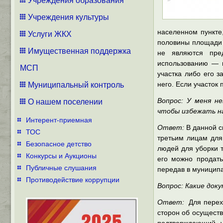
Учреждения образования
Учреждения культуры
населенном пункте
Услуги ЖКХ
половины площади 
Имущественная поддержка
не являются пред
использованию — п
МСП
участка либо его 
него. Если участок 
Муниципальный контроль
Вопрос: У меня н
О нашем поселении
чтобы избежать н
Интерент-приемная
Ответ:
В данной с
ТОС
третьим лицам для
Безопасное детство
людей для уборки т
Конкурсы и Аукционы
его можно продать
Публичные слушания
передав в муниципа
Противодействие коррупции
Вопрос: Какие док
Ответ:
Для перехо
сторон об осуществ