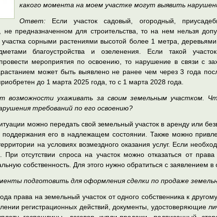
какого момента на моем участке могут выявить нарушен
Ответ:
Если участок садовый, огородный, приусаде
, не предназначенном для строительства, то на нем нельзя допу
участка сорными растениями высотой более 1 метра, деревьями,
метами благоустройства и озеленения. Если такой участок
ровести мероприятия по освоению, то нарушение в связи с за
зарастанием может быть выявлено не ранее чем через 3 года по
приобретен до 1 марта 2025 года, то с 1 марта 2028 года.
ет возможности ухаживать за своим земельным участком. Ч
арушения требований по его освоению?
итуации можно передать свой земельный участок в аренду или бе
 поддержания его в надлежащем состоянии. Также можно привле
ерритории на условиях возмездного оказания услуг. Если необходи
. При отсутствии спроса на участок можно отказаться от права 
льную собственность. Для этого нужно обратиться с заявлением 
ументы подготовить для оформления сделки по продаже земель
да права на земельный участок от одного собственника к другом
лении регистрационных действий, документы, удостоверяющие лич