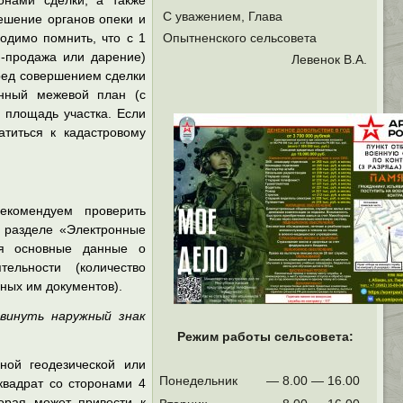
онами сделки, а также
С уважением, Глава
ешение органов опеки и
одимо помнить, что с 1
Опытненского сельсовета
я-продажа или дарение)
Левенок В.А.
еред совершением сделки
енный межевой план (с
 площадь участка. Если
титься к кадастровому
комендуем проверить
 разделе «Электронные
ся основные данные о
ельности (количество
ных им документов).
двинуть наружный знак
Режим работы сельсовета:
ной геодезической или
Понедельник
— 8.00 — 16.00
квадрат со сторонами 4
орая может привести к