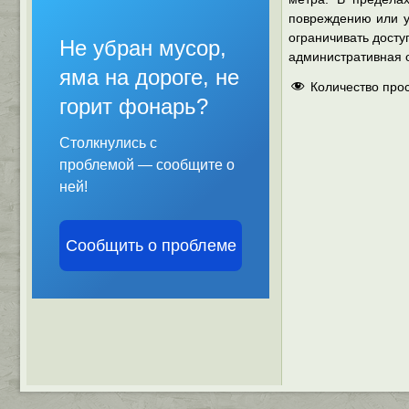
повреждению или у
ограничивать досту
Не убран мусор,
административная о
яма на дороге, не
Количество про
горит фонарь?
Столкнулись с
проблемой — сообщите о
ней!
Сообщить о проблеме