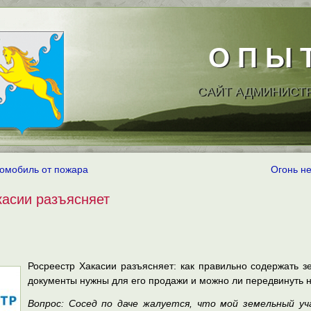
О П Ы 
САЙТ АДМИНИСТ
томобиль от пожара
Огонь н
касии разъясняет
Росреестр Хакасии разъясняет: как правильно содержать з
документы нужны для его продажи и можно ли передвинуть н
Вопрос: Сосед по даче жалуется, что мой земельный уч