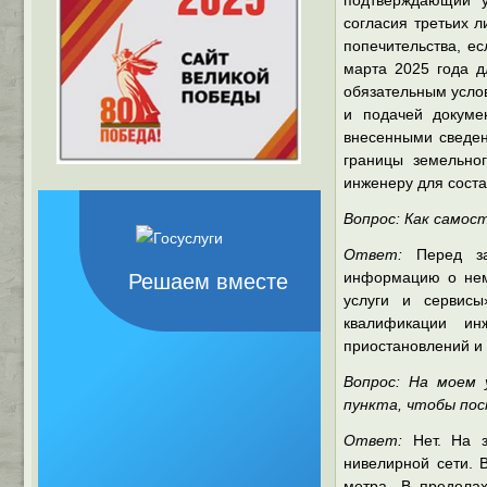
подтверждающий у
согласия третьих 
попечительства, е
марта 2025 года д
обязательным услов
и подачей докуме
внесенными сведен
границы земельног
инженеру для сост
Вопрос: Как самос
Ответ:
Перед зак
информацию о нем 
Решаем вместе
услуги и сервис
квалификации инж
приостановлений и 
Вопрос: На моем 
пункта, чтобы по
Ответ:
Нет. На з
нивелирной сети. 
метра. В предела