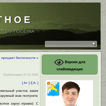
Т Н О Е
РАЦИИ ПОСЁЛКА
е прощает беспечности
»
Версия для
слабовидящих
Опубликовано
27.01.2026
[ A+ ]
/
[ A- ]
емельный участок, какие
аружный знак геопункта
асток зарос травой. С