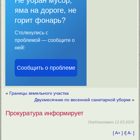
Не убран мусор,
яма на дороге, не
горит фонарь?
Столкнулись с
проблемой — сообщите о
ней!
Сообщить о проблеме
«
Границы земельного участка
Двухмесячник по весенней санитарной уборке
»
Прокуратура информирует
Опубликовано
12.03.2026
[ A+ ]
/
[ A- ]