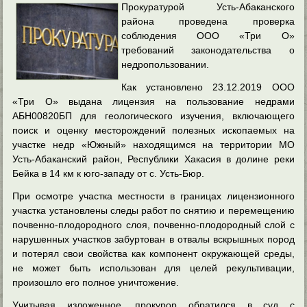
Прокуратурой Усть-Абаканского
района проведена проверка
соблюдения ООО «Три О»
требований законодательства о
недропользовании.
Как установлено 23.12.2019 ООО
«Три О» выдана лицензия на пользование недрами
АБН00820БП для геологического изучения, включающего
поиск и оценку месторождений полезных ископаемых на
участке недр «Южный» находящимся на территории МО
Усть-Абаканский район,
Республики Хакасия в долине реки
Бейка в 14 км к юго-западу от с. Усть-Бюр.
При осмотре участка местности в границах лицензионного
участка установлены следы работ по снятию и перемещению
почвенно-плодородного слоя, почвенно-плодородный слой с
нарушенных участков забуртован в отвалы вскрышных пород
и потерял свои свойства как компонент окружающей среды,
не может быть использован для целей рекультивации,
произошло его полное уничтожение.
Учитывая изложенное, прокурор обратился в суд с