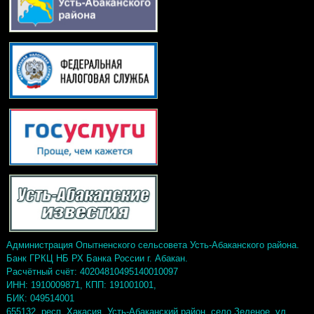
Администрация Опытненского сельсовета Усть-Абаканского района.
Банк ГРКЦ НБ РХ Банка России г. Абакан.
Расчётный счёт: 40204810495140010097
ИНН: 1910009871, КПП: 191001001,
БИК: 049514001
655132, респ. Хакасия, Усть-Абаканский район, село Зеленое, ул.