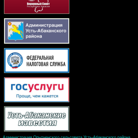
Администрация Опытненского сельсовета Усть-Абаканского района.