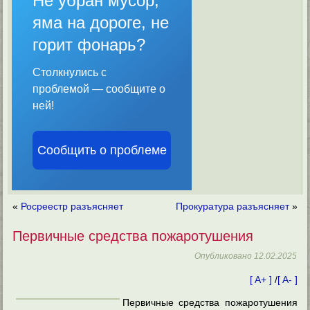
Не убран мусор,
яма на дороге, не
горит фонарь?
Столкнулись с
проблемой — сообщите о
ней!
Сообщить о проблеме
«
Росреестр разъясняет
Прокуратура разъясняет
»
Первичные средства пожаротушения
Опубликовано
12.02.2025
[ A+ ]
/
[ A- ]
Первичные средства пожаротушения