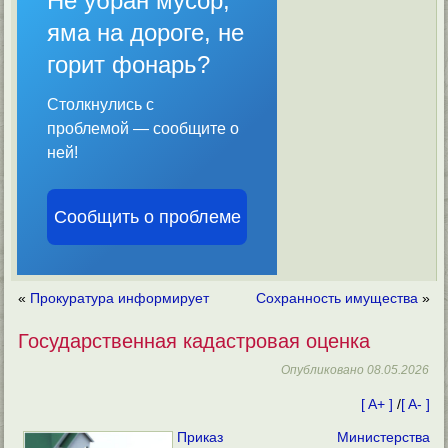
Не убран мусор,
яма на дороге, не
горит фонарь?
Столкнулись с
проблемой — сообщите о
ней!
Сообщить о проблеме
«
Прокуратура информирует
Сохранность имущества
»
Государственная кадастровая оценка
Опубликовано
08.05.2026
[ A+ ]
/
[ A- ]
Приказ Министерства