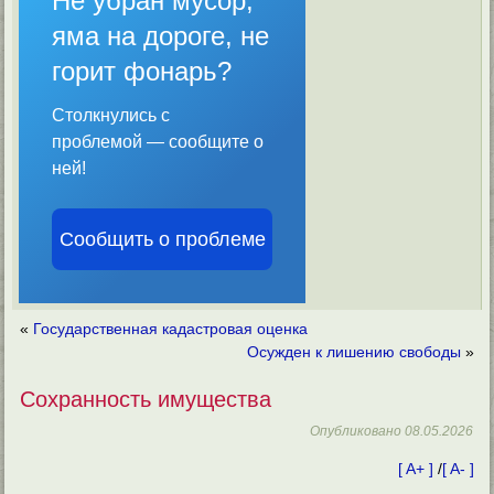
Не убран мусор,
яма на дороге, не
горит фонарь?
Столкнулись с
проблемой — сообщите о
ней!
Сообщить о проблеме
«
Государственная кадастровая оценка
Осужден к лишению свободы
»
Сохранность имущества
Опубликовано
08.05.2026
[ A+ ]
/
[ A- ]