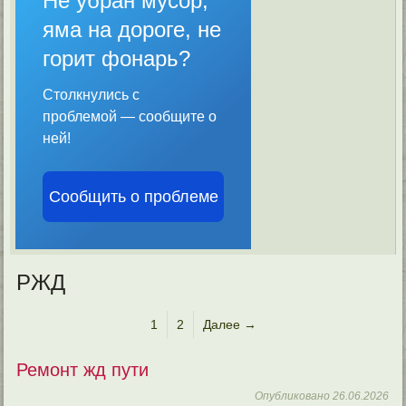
Не убран мусор,
яма на дороге, не
горит фонарь?
Столкнулись с
проблемой — сообщите о
ней!
Сообщить о проблеме
РЖД
1
2
Далее →
Ремонт жд пути
Опубликовано
26.06.2026