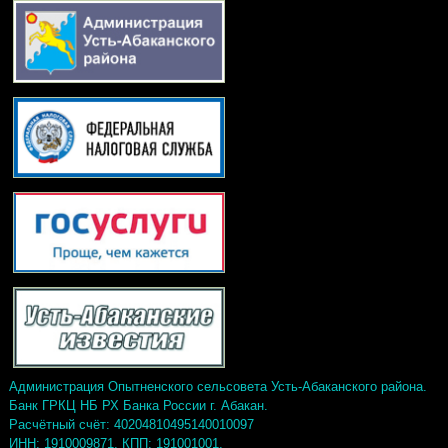
Администрация Опытненского сельсовета Усть-Абаканского района.
Банк ГРКЦ НБ РХ Банка России г. Абакан.
Расчётный счёт: 40204810495140010097
ИНН: 1910009871, КПП: 191001001,